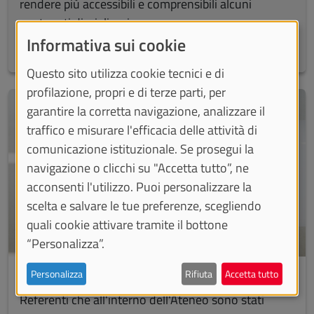
rendere più accessibili e comprensibili alcuni
contenuti disciplinari
Informativa sui cookie
Questo sito utilizza cookie tecnici e di
profilazione, propri e di terze parti, per
garantire la corretta navigazione, analizzare il
traffico e misurare l'efficacia delle attività di
comunicazione istituzionale. Se prosegui la
navigazione o clicchi su "Accetta tutto”, ne
acconsenti l'utilizzo. Puoi personalizzare la
scelta e salvare le tue preferenze, scegliendo
quali cookie attivare tramite il bottone
“Personalizza”.
Responsabili progetti di Ateneo
Personalizza
Rifiuta
Accetta tutto
Referenti che all'interno dell'Ateneo sono stati