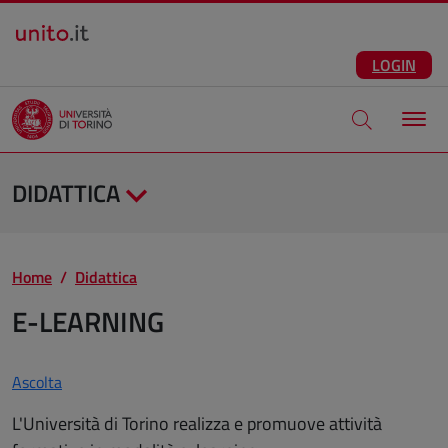
Salta al contenuto principale
ITA
Facebook
Instagram
LinkedIn
Telegram
X
Youtube
LOGIN
Apri modale di
DIDATTICA
Home
Didattica
E-LEARNING
Ascolta
L'Università di Torino realizza e promuove attività