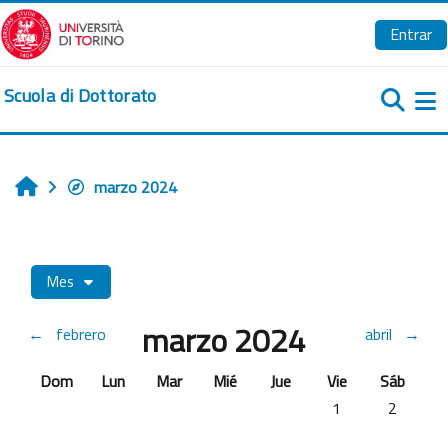
Salta al contenido principal
Entrar
Scuola di Dottorato
Pa
marzo 2024
Inicio
Mes
marzo 2024
←
febrero
abril
→
Domingo
Lunes
Martes
Miércoles
Jueves
Viernes
Sábado
Dom
Lun
Mar
Mié
Jue
Vie
Sáb
Sin eventos, viern
Sin event
1
2