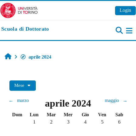
Vai al contenuto principale
Login
Scuola di Dottorato
Pa
Home
aprile 2024
Mese
←
marzo
aprile 2024
maggio
→
Domenica
Lunedi
Martedì
Mercoledì
Giovedì
Venerdì
Sabato
Dom
Lun
Mar
Mer
Gio
Ven
Sab
Nessun evento, lunedì 1 aprile
Nessun evento, martedì 2 aprile
Nessun evento, mercoledì 3 aprile
Nessun evento, giovedì 4 apr
Nessun evento, vene
Nessun even
1
2
3
4
5
6