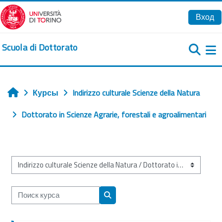
Перейти к основному содержанию
Вход
Scuola di Dottorato
Б
Курсы
Indirizzo culturale Scienze della Natura
Главная
Dottorato in Scienze Agrarie, forestali e agroalimentari
Категории курсов
Поиск курса
Поиск курса