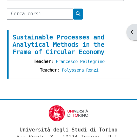
Cerca corsi
Cerca corsi
Ap
Sustainable Processes and
Analytical Methods in the
Frame of Circular Economy
Teacher:
Francesco Pellegrino
Teacher:
Polyssena Renzi
Università degli Studi di Torino
Via Verdi, 8 - 10124 Torino - P.I.