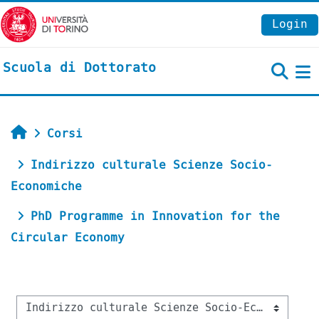
Vai al contenuto principale
Login
Scuola di Dottorato
P
Home
Corsi
Indirizzo culturale Scienze Socio-
Economiche
PhD Programme in Innovation for the
Circular Economy
Categorie di corso