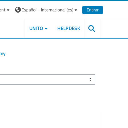
ont
Español - Internacional ‎(es)‎
Entrar
UNITO
HELPDESK
omy