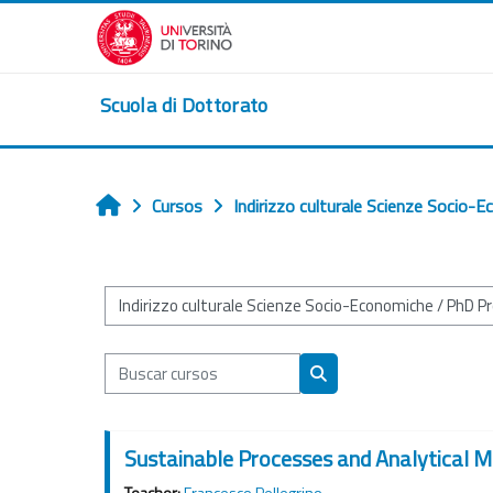
Salta al contenido principal
Scuola di Dottorato
Cursos
Indirizzo culturale Scienze Socio-
Inicio
Categorías
Buscar cursos
Buscar cursos
Sustainable Processes and Analytical M
Teacher:
Francesco Pellegrino