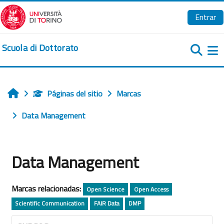
Salta al contenido principal
Entrar
Scuola di Dottorato
Pa
Páginas del sitio
Marcas
Inicio
Data Management
Data Management
Marcas relacionadas:
Open Science
Open Access
Scientific Communication
FAIR Data
DMP