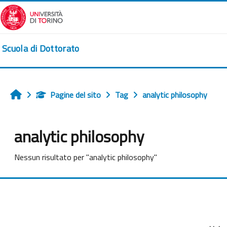
Vai al contenuto principale
Scuola di Dottorato
Pagine del sito
Tag
analytic philosophy
Home
analytic philosophy
Nessun risultato per "analytic philosophy"