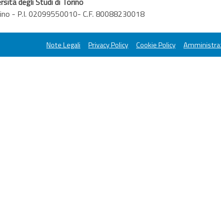
rsità degli Studi di Torino
orino - P.I. 02099550010- C.F. 80088230018
Note Legali
Privacy Policy
Cookie Policy
Amministraz