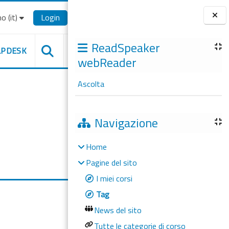
o ‎(it)‎
Login
Blocchi
ReadSpeaker
LPDESK
webReader
Ascolta
Navigazione
Home
Pagine del sito
I miei corsi
Tag
News del sito
Tutte le categorie di corso