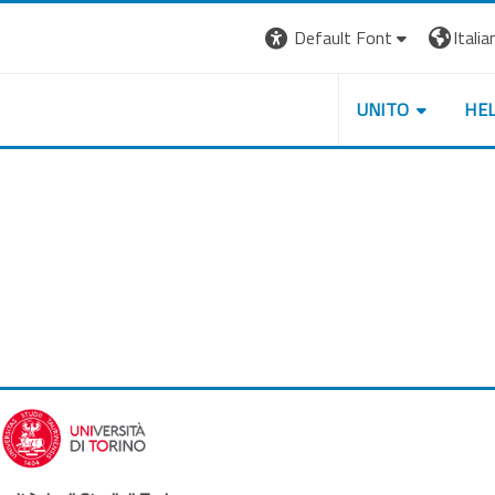
Default Font
Italian
UNITO
HE