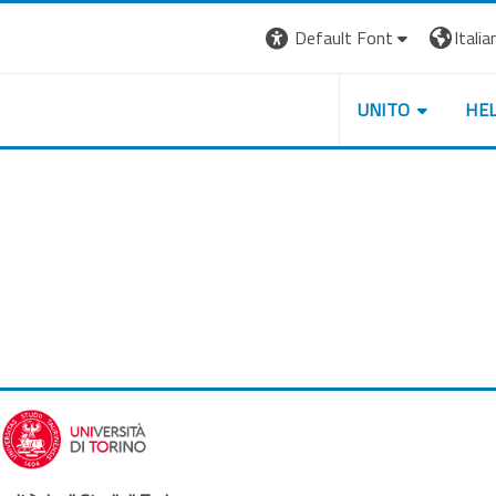
Default Font
Italian
UNITO
HE