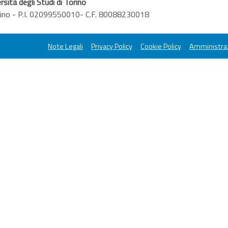
rsità degli Studi di Torino
orino - P.I. 02099550010- C.F. 80088230018
Note Legali
Privacy Policy
Cookie Policy
Amministraz