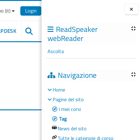
o ‎(it)‎
Login
Blocchi
ReadSpeaker
LPDESK
webReader
Ascolta
Navigazione
Home
Pagine del sito
I miei corsi
Tag
News del sito
Tutte le categorie di corso