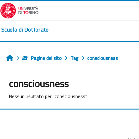
Vai al contenuto principale
Scuola di Dottorato
Pagine del sito
Tag
consciousness
Home
consciousness
Nessun risultato per "consciousness"