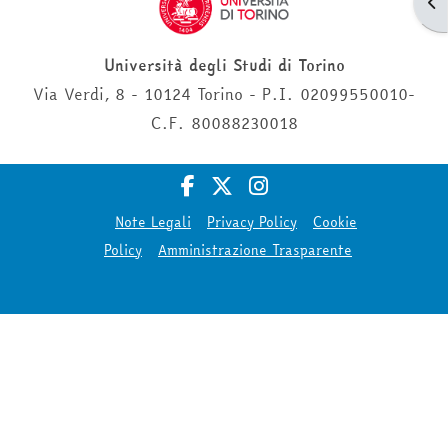
Apr
Università degli Studi di Torino
Via Verdi, 8 - 10124 Torino - P.I. 02099550010-
C.F. 80088230018
Note Legali
Privacy Policy
Cookie
Policy
Amministrazione Trasparente