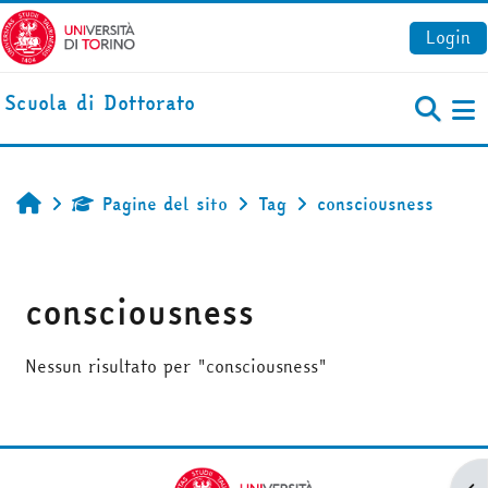
Vai al contenuto principale
Login
Scuola di Dottorato
Pa
Pagine del sito
Tag
consciousness
Home
consciousness
Nessun risultato per "consciousness"