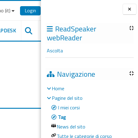
o ‎(it)‎
Login
Blocchi
ReadSpeaker
LPDESK
webReader
Ascolta
Navigazione
Home
Pagine del sito
I miei corsi
Tag
News del sito
Tutte le categorie di corso