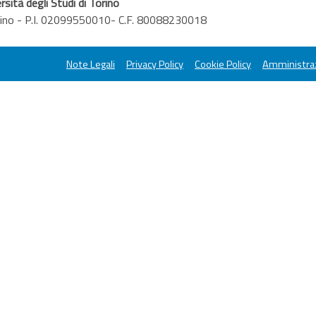
rsità degli Studi di Torino
orino - P.I. 02099550010- C.F. 80088230018
Note Legali
Privacy Policy
Cookie Policy
Amministraz