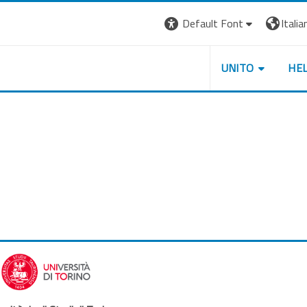
Default Font
Italian
UNITO
HE