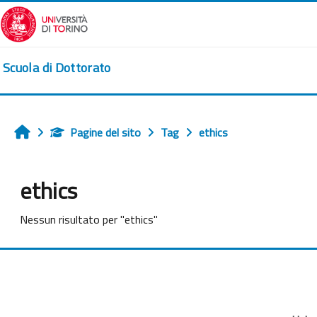
Vai al contenuto principale
Scuola di Dottorato
Pagine del sito
Tag
ethics
Home
ethics
Nessun risultato per "ethics"