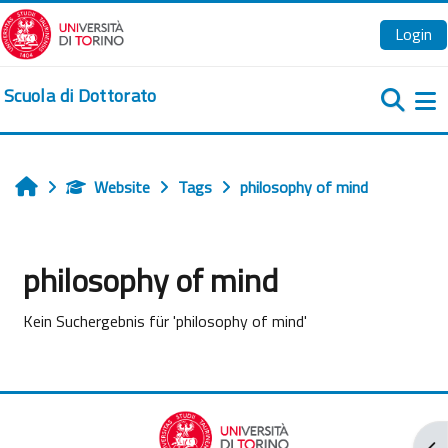
Zum Hauptinhalt
Login
Scuola di Dottorato
We
Website
Tags
philosophy of mind
Startseite
philosophy of mind
Kein Suchergebnis für 'philosophy of mind'
Blo