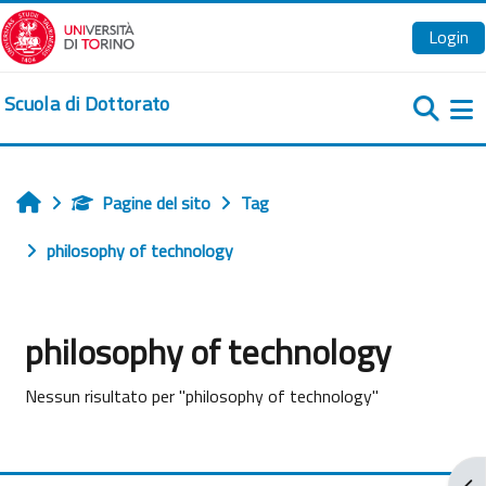
Vai al contenuto principale
Login
Scuola di Dottorato
Pa
Pagine del sito
Tag
Home
philosophy of technology
philosophy of technology
Nessun risultato per "philosophy of technology"
Apr