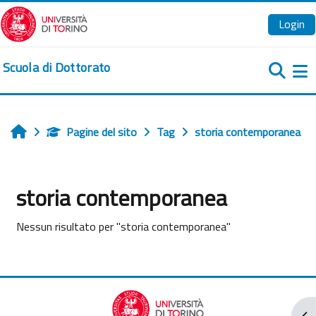
Vai al contenuto principale
Login
Scuola di Dottorato
Pa
Pagine del sito
Tag
storia contemporanea
Home
storia contemporanea
Nessun risultato per "storia contemporanea"
Apr