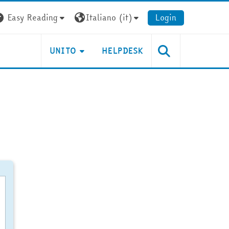
Easy Reading
Italiano ‎(it)‎
Login
UNITO
HELPDESK