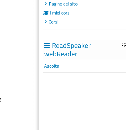
Pagine del sito
I miei corsi
Corsi
7 luglio
ssun evento, sabato 8 luglio
ReadSpeaker
8
webReader
Ascolta
14 luglio
ssun evento, sabato 15 luglio
5