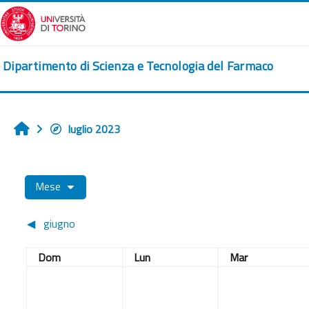
Vai al contenuto principale
Dipartimento di Scienza e Tecnologia del Farmaco
luglio 2023
Home
Mese
◀︎
giugno
Domenica
Lunedi
Martedì
Dom
Lun
Mar