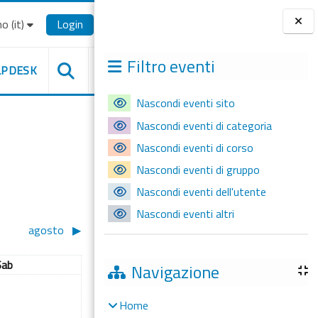
o ‎(it)‎
Login
Blocchi
Filtro eventi
LPDESK
Nascondi eventi sito
Nascondi eventi di categoria
Nascondi eventi di corso
Nascondi eventi di gruppo
Nascondi eventi dell'utente
Nascondi eventi altri
agosto
▶︎
Sabato
Sab
Navigazione
ssun evento, sabato 1 luglio
1
Home