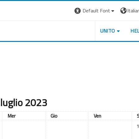
Default Font
Italian
UNITO
HE
luglio 2023
Mercoledì
Giovedì
Venerdì
Mer
Gio
Ven
Ne