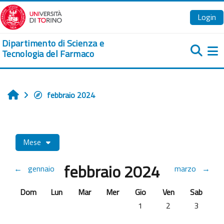
Vai al contenuto principale
Login
Dipartimento di Scienza e
Tecnologia del Farmaco
Pa
febbraio 2024
Home
Mese
febbraio 2024
←
gennaio
marzo
→
Domenica
Lunedi
Martedì
Mercoledì
Giovedì
Venerdì
Sabato
Dom
Lun
Mar
Mer
Gio
Ven
Sab
Nessun evento, giovedì 1 f
Nessun evento, ven
Nessun ev
1
2
3