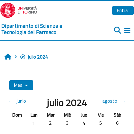
Salta al contenido principal
Entrar
Dipartimento di Scienza e
Tecnologia del Farmaco
Pa
julio 2024
Inicio
Mes
julio 2024
←
junio
agosto
→
Domingo
Lunes
Martes
Miércoles
Jueves
Viernes
Sábado
Dom
Lun
Mar
Mié
Jue
Vie
Sáb
Sin eventos, lunes, 1 julio
Sin eventos, martes, 2 julio
Sin eventos, miércoles, 3 julio
Sin eventos, jueves, 4 julio
Sin eventos, viernes
Sin evento
1
2
3
4
5
6