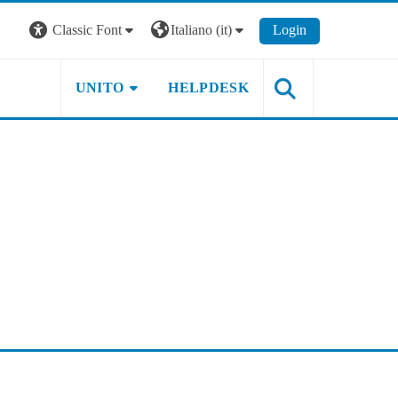
Classic Font
Italiano ‎(it)‎
Login
UNITO
HELPDESK