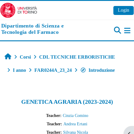
Vai al contenuto principale
Login
Dipartimento di Scienza e
Tecnologia del Farmaco
Pa
Home
Corsi
CDL TECNICHE ERBORISTICHE
I anno
FAR0244A_23_24
Introduzione
GENETICA AGRARIA (2023-2024)
Teacher:
Cinzia Comino
Teacher:
Andrea Ertani
Teacher:
Silvana Nicola
Apr