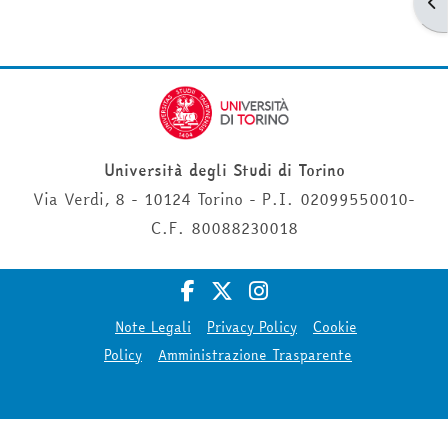
Apr
Università degli Studi di Torino
Via Verdi, 8 - 10124 Torino - P.I. 02099550010-
C.F. 80088230018
Note Legali
Privacy Policy
Cookie
Policy
Amministrazione Trasparente