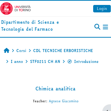
Vai al contenuto principale
Login
Dipartimento di Scienza e
Tecnologia del Farmaco
Pa
Corsi
CDL TECNICHE ERBORISTICHE
Home
I anno
STF0211 CH AN
Introduzione
Chimica analitica
Teacher:
Agnese Giacomino