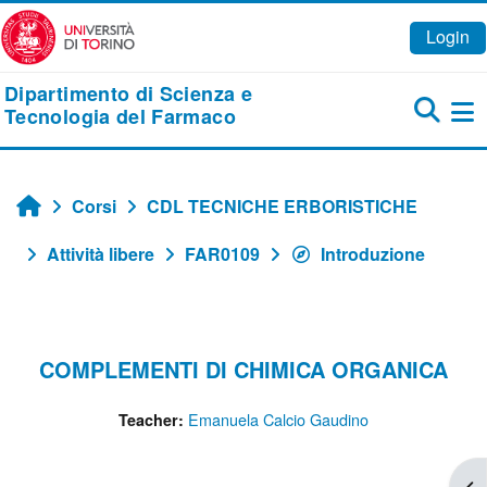
Vai al contenuto principale
Login
Dipartimento di Scienza e
Tecnologia del Farmaco
Pa
Corsi
CDL TECNICHE ERBORISTICHE
Home
Attività libere
FAR0109
Introduzione
COMPLEMENTI DI CHIMICA ORGANICA
Emanuela Calcio Gaudino
Teacher:
Apr