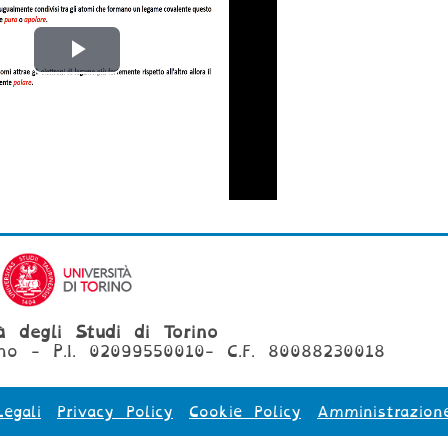
Riproduci
il
video
tà degli Studi di Torino
no - P.I. 02099550010- C.F. 80088230018
egali
Privacy Policy
Cookie Policy
Amministrazion