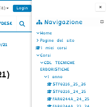
it)‎
Login
Blocchi
Navigazione
PDESK
Home
Pagine del sito
0/21
I miei corsi
Corsi
CDL TECNICHE
ERBORISTICHE
1)
I anno
STF0216_25_26
STF0216_24_25
FAR0244A_24_25
FAR0244A_23_24