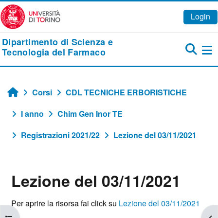
Vai al contenuto principale
Login
Dipartimento di Scienza e
Tecnologia del Farmaco
Pa
Corsi
CDL TECNICHE ERBORISTICHE
Home
I anno
Chim Gen Inor TE
Registrazioni 2021/22
Lezione del 03/11/2021
Lezione del 03/11/2021
Aggregazione dei criteri
Per aprire la risorsa fai click su
Lezione del 03/11/2021
Apri indice del corso
Apr