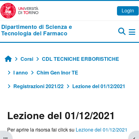
Vai al contenuto principale
Login
Dipartimento di Scienza e
Tecnologia del Farmaco
Pa
Corsi
CDL TECNICHE ERBORISTICHE
Home
I anno
Chim Gen Inor TE
Registrazioni 2021/22
Lezione del 01/12/2021
Lezione del 01/12/2021
Aggregazione dei criteri
Per aprire la risorsa fai click su
Lezione del 01/12/2021
Apri indice del corso
Apr