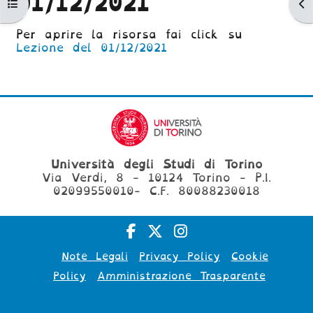
01/12/2021
Apri indice del corso
Ap
Aggregazione dei criteri
Per aprire la risorsa fai click su
Lezione del 01/12/2021
Università degli Studi di Torino
Via Verdi, 8 - 10124 Torino - P.I.
02099550010- C.F. 80088230018
Note Legali
Privacy Policy
Cookie
Policy
Amministrazione Trasparente