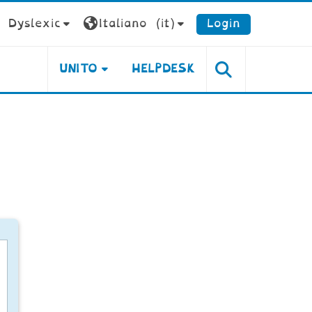
Dyslexic
Italiano ‎(it)‎
Login
UNITO
HELPDESK