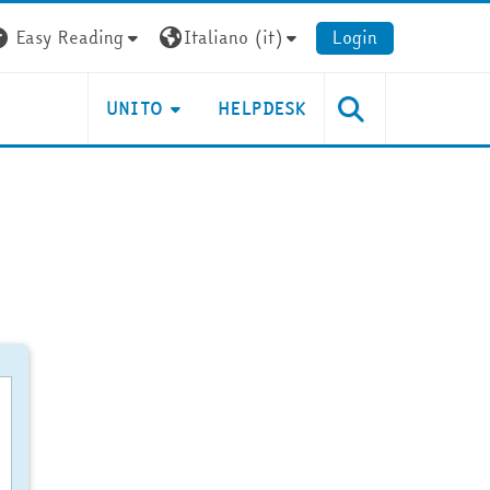
Easy Reading
Italiano ‎(it)‎
Login
UNITO
HELPDESK