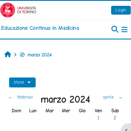
Vai al contenuto principale
Login
Educazione Continua in Medicina
Pa
Home
marzo 2024
Mese
marzo 2024
←
febbraio
aprile
→
Domenica
Lunedi
Martedì
Mercoledì
Giovedì
Venerdì
Sabato
Dom
Lun
Mar
Mer
Gio
Ven
Sab
Nessun evento, ve
Nessun ev
1
2
Apr