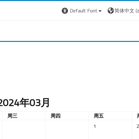
Default Font
简体中文 ‎(zh
2024年03月
星期三
星期四
星期五
周三
周四
周五
没有活动，03月1日 
没
1