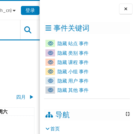
_cn)‎
登录
版块
事件关键词
隐藏 站点 事件
隐藏 类别 事件
隐藏 课程 事件
隐藏 小组 事件
隐藏 用户 事件
隐藏 其他 事件
四月
▶︎
星期六
周六
导航
星期五
有活动，03月2日 星期六
2
首页