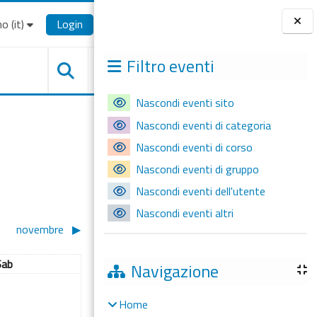
o ‎(it)‎
Login
Blocchi
Filtro eventi
Nascondi eventi sito
Nascondi eventi di categoria
Nascondi eventi di corso
Nascondi eventi di gruppo
Nascondi eventi dell'utente
Nascondi eventi altri
novembre
▶︎
Sabato
Sab
Navigazione
 4 ottobre
ssun evento, sabato 5 ottobre
5
Home