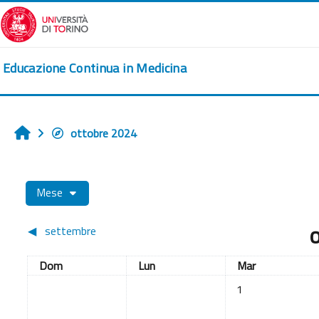
Vai al contenuto principale
Educazione Continua in Medicina
ottobre 2024
Home
Mese
◀︎
settembre
Domenica
Lunedi
Martedì
Dom
Lun
Mar
Nessun evento, ma
1