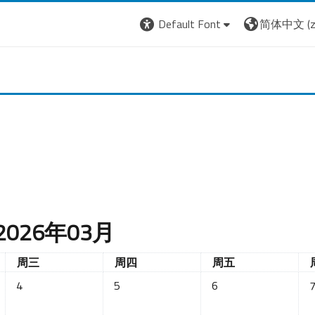
Default Font
简体中文 ‎(zh
2026年03月
星期三
星期四
星期五
周三
周四
周五
日 星期二
没有活动，03月4日 星期三
没有活动，03月5日 星期四
没有活动，03月6日 
没
4
5
6