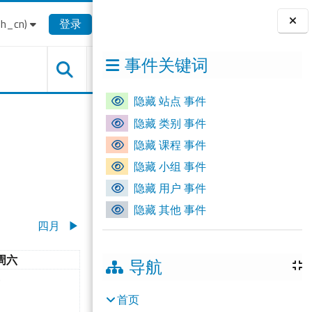
_cn)‎
登录
版块
事件关键词
隐藏 站点 事件
隐藏 类别 事件
隐藏 课程 事件
隐藏 小组 事件
隐藏 用户 事件
隐藏 其他 事件
四月
▶︎
星期六
周六
导航
星期五
有活动，03月7日 星期六
7
首页