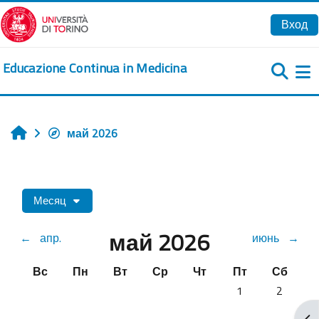
Перейти к основному содержанию
Вход
Educazione Continua in Medicina
Б
май 2026
Главная
Месяц
май 2026
←
апр.
июнь
→
Воскресенье
Понедельник
Вторник
Среда
Четверг
Пятница
Суббот
Вс
Пн
Вт
Ср
Чт
Пт
Сб
Нет событий, пя
Нет собы
1
2
От