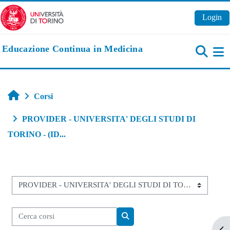
Vai al contenuto principale
Login
Educazione Continua in Medicina
Pa
Home
Corsi
PROVIDER - UNIVERSITA' DEGLI STUDI DI
TORINO - (ID...
Categorie di corso
Cerca corsi
Cerca corsi
Apr