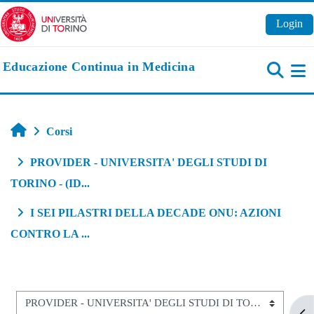
Vai al contenuto principale
Login
Educazione Continua in Medicina
Pa
Home
Corsi
PROVIDER - UNIVERSITA' DEGLI STUDI DI
TORINO - (ID...
I SEI PILASTRI DELLA DECADE ONU: AZIONI
CONTRO LA ...
Categorie di corso
Apr