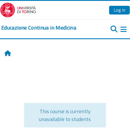
Skip to main content
Log in
Educazione Continua in Medicina
Si
Home
This course is currently
unavailable to students