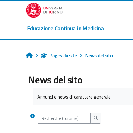
Passer au contenu principal
Educazione Continua in Medicina
Pages du site
News del sito
Accueil
News del sito
Conditions d’achèvement
Annunci e news di carattere generale
Recherche (forums)
Recherche (forums)