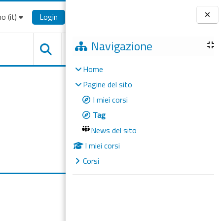
o ‎(it)‎
Login
Blocchi
Navigazione
Home
Pagine del sito
I miei corsi
Tag
News del sito
I miei corsi
Corsi