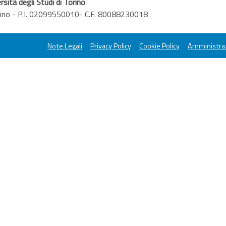
rsità degli Studi di Torino
orino - P.I. 02099550010- C.F. 80088230018
Note Legali
Privacy Policy
Cookie Policy
Amministraz