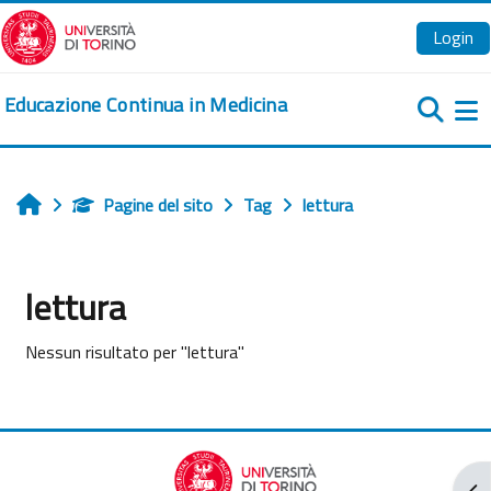
Vai al contenuto principale
Login
Educazione Continua in Medicina
Pa
Pagine del sito
Tag
lettura
Home
lettura
Nessun risultato per "lettura"
Apr