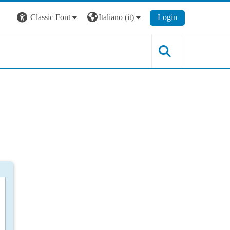
Classic Font
Italiano ‎(it)‎
Login