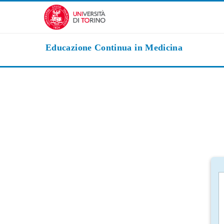
Vai al contenuto principale
Educazione Continua in Medicina