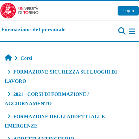
Vai al contenuto principale
Login
Formazione del personale
Pa
Home
Corsi
FORMAZIONE SICUREZZA SUI LUOGHI DI
LAVORO
2021 - CORSI DI FORMAZIONE /
AGGIORNAMENTO
FORMAZIONE DEGLI ADDETTI ALLE
EMERGENZE
ADDETTI ANTINCENDIO