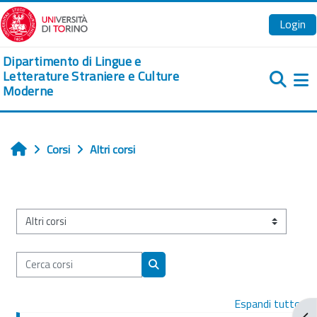
Vai al contenuto principale
Login
Dipartimento di Lingue e
Letterature Straniere e Culture
Moderne
Pa
Corsi
Altri corsi
Home
Categorie di corso
Cerca corsi
Cerca corsi
Espandi tutto
Apr