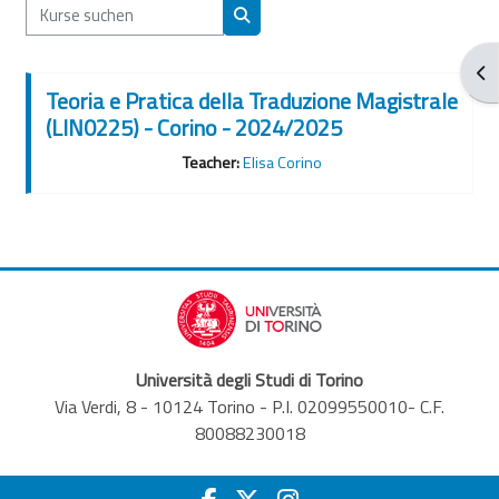
Kurse suchen
Kurse suchen
Blo
Teoria e Pratica della Traduzione Magistrale
(LIN0225) - Corino - 2024/2025
Teacher:
Elisa Corino
Università degli Studi di Torino
Via Verdi, 8 - 10124 Torino - P.I. 02099550010- C.F.
80088230018