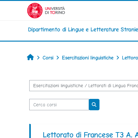
Vai al contenuto principale
Dipartimento di Lingue e Letterature Stran
Home
Corsi
Esercitazioni linguistiche
Lettora
Categorie di corso
Cerca corsi
Cerca corsi
Lettorato di Francese T3 A.