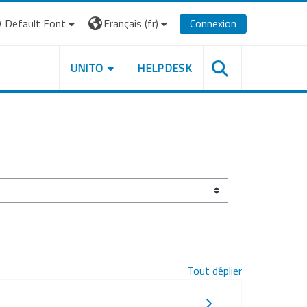
Default Font
Français ‎(fr)‎
Connexion
UNITO
HELPDESK
Tout déplier