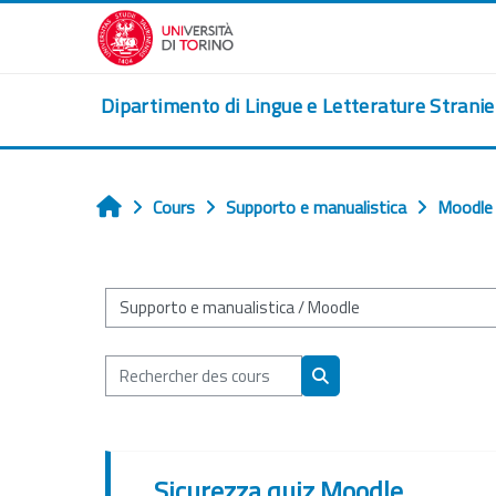
Passer au contenu principal
Dipartimento di Lingue e Letterature Strani
Cours
Supporto e manualistica
Moodle
Accueil
Catégories de cours
Rechercher des cours
Rechercher des cours
Sicurezza quiz Moodle