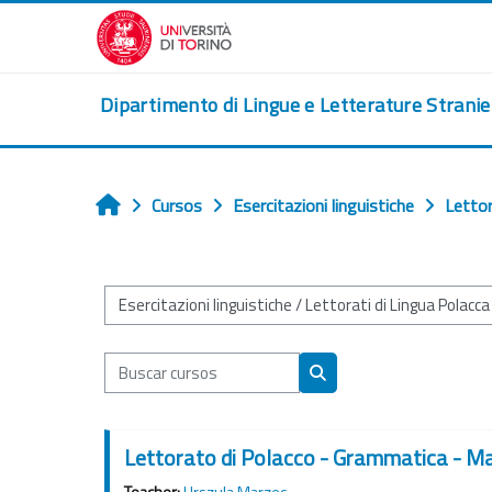
Salta al contenido principal
Dipartimento di Lingue e Letterature Strani
Cursos
Esercitazioni linguistiche
Lettor
Inicio
Categorías
Buscar cursos
Buscar cursos
Lettorato di Polacco - Grammatica - Ma
Teacher:
Urszula Marzec