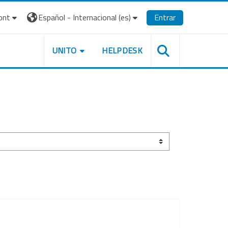
ont
Español - Internacional ‎(es)‎
Entrar
UNITO
HELPDESK