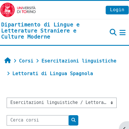
Vai al contenuto principale
Login
Dipartimento di Lingue e
Letterature Straniere e
Culture Moderne
P
Home
Corsi
Esercitazioni linguistiche
Lettorati di Lingua Spagnola
Categorie di corso
Cerca corsi
Cerca corsi
Ap