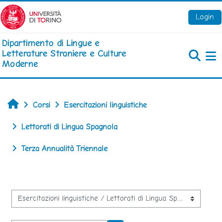
Vai al contenuto principale
Login
Dipartimento di Lingue e
Letterature Straniere e Culture
Moderne
Pa
Home
Corsi
Esercitazioni linguistiche
Lettorati di Lingua Spagnola
Terza Annualità Triennale
Categorie di corso