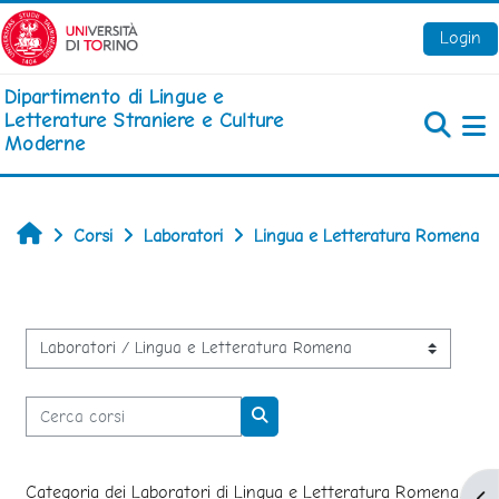
Vai al contenuto principale
Login
Dipartimento di Lingue e
Letterature Straniere e Culture
Moderne
Pa
Home
Corsi
Laboratori
Lingua e Letteratura Romena
Categorie di corso
Cerca corsi
Cerca corsi
Categoria dei Laboratori di Lingua e Letteratura Romena.
Apr