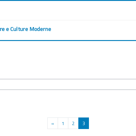
ere e Culture Moderne
Pagina precedente
Pagina 1
Pagina 2
Pagina 3
«
1
2
3