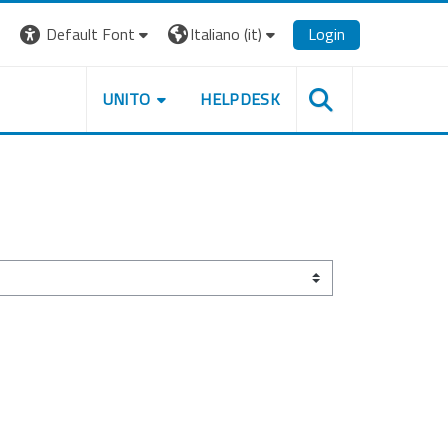
Default Font
Italiano ‎(it)‎
Login
UNITO
HELPDESK